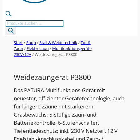
Products
search
Start
/
Shop
/
Stall & Weidetechnik
/
Tor &
Zaun
/
Elektrozaun
/
Multifunktionsgeräte
230V/12V
/ Weidezaungerät P3800
Weidezaungerät P3800
Das PATURA Multifunktions-Gerät mit
neuester, effizienter Gerätetechnologie, auch
für längere Zäune mit stärkerem
Grasbewuchs; 5-stufige Zaun- und
Batteriekontrolle, 6-Stufenschalter,
Tiefentladeschutz; inkl. 230 V Netzteil, 12 V
Edelstahl-Anschlusskabel und Zaun- /