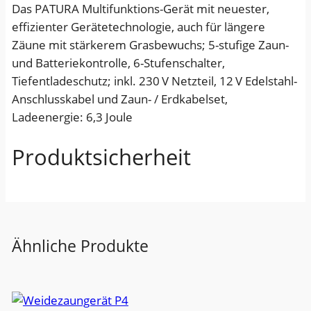
Das PATURA Multifunktions-Gerät mit neuester,
r
effizienter Gerätetechnologie, auch für längere
ä
Zäune mit stärkerem Grasbewuchs; 5-stufige Zaun-
t
und Batteriekontrolle, 6-Stufenschalter,
P
Tiefentladeschutz; inkl. 230 V Netzteil, 12 V Edelstahl-
3
Anschlusskabel und Zaun- / Erdkabelset,
8
Ladeenergie: 6,3 Joule
0
0
Produktsicherheit
M
e
n
g
e
Ähnliche Produkte