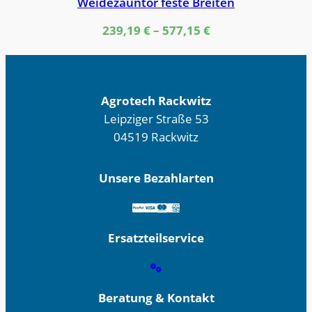
Weidezauntor feste Breiten
239,19
€
–
577,15
€
Agrotech Rackwitz
Leipziger Straße 53
04519 Rackwitz
Unsere Bezahlarten
Ersatzteilservice
Beratung & Kontakt