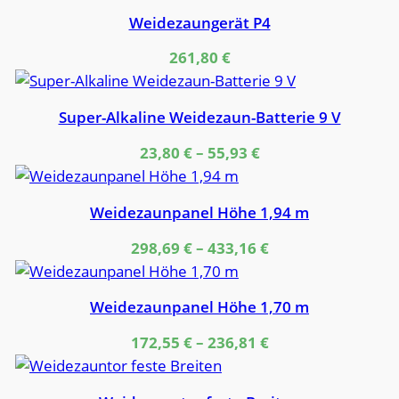
Weidezaungerät P4
261,80
€
Super-Alkaline Weidezaun-Batterie 9 V
23,80
€
–
55,93
€
Weidezaunpanel Höhe 1,94 m
298,69
€
–
433,16
€
Weidezaunpanel Höhe 1,70 m
172,55
€
–
236,81
€