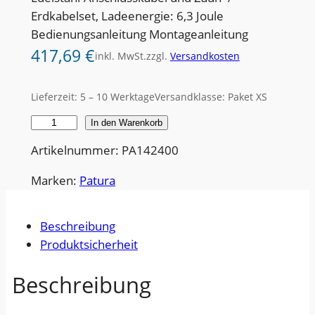
Erdkabelset, Ladeenergie: 6,3 Joule
Bedienungsanleitung Montageanleitung
417,69
€
inkl. MwSt.
zzgl.
Versandkosten
Lieferzeit:
5 – 10 Werktage
Versandklasse: Paket XS
W
In den Warenkorb
e
Artikelnummer: PA142400
i
d
Marken:
Patura
e
z
Beschreibung
a
Produktsicherheit
u
n
Beschreibung
g
e