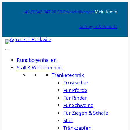
+49 (0)342 947 20 50
Ersatzteilservice
Mein Konto
Anfragen & Kontakt
Rundbogenhallen
Stall & Weidetechnik
Tränketechnik
Frostsicher
Für Pferde
Für Rinder
Für Schweine
Für Ziegen & Schafe
Stall
Tränkzapfen