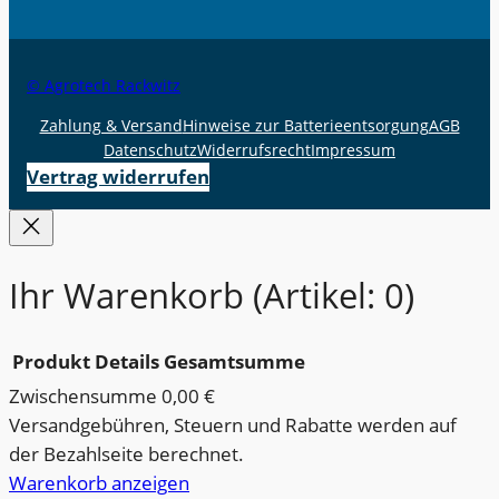
© Agrotech Rackwitz
Zahlung & Versand
Hinweise zur Batterieentsorgung
AGB
Datenschutz
Widerrufsrecht
Impressum
Vertrag widerrufen
Ihr Warenkorb
(Artikel: 0)
Produkt
Details
Gesamtsumme
Zwischensumme
0,00 €
Produkte
Versandgebühren, Steuern und Rabatte werden auf
der Bezahlseite berechnet.
im
Warenkorb anzeigen