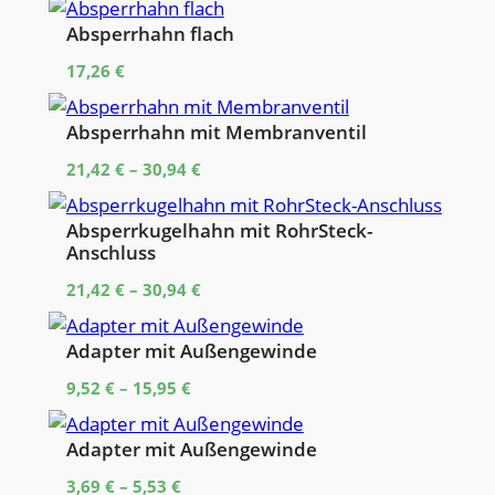
Absperrhahn flach
17,26
€
Absperrhahn mit Membranventil
21,42
€
–
30,94
€
Absperrkugelhahn mit RohrSteck-
Anschluss
21,42
€
–
30,94
€
Adapter mit Außengewinde
9,52
€
–
15,95
€
Adapter mit Außengewinde
3,69
€
–
5,53
€