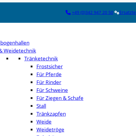
+49 (0)342 947 20 50
Ersatzte
bogenhallen
 & Weidetechnik
Tränketechnik
Frostsicher
Für Pferde
Für Rinder
Für Schweine
Für Ziegen & Schafe
Stall
Tränkzapfen
Weide
Weidetröge