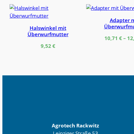
Adapter m
Überwurfmu
Halswinkel mit
Überwurfmutter
10,71
€
–
12
9,52
€
Agrotech Rackwitz
Leipziger Straße 53