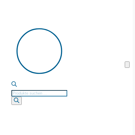
Products
search