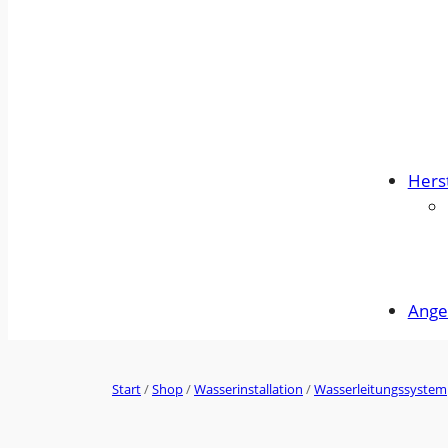
Herst
Ange
Start
/
Shop
/
Wasserinstallation
/
Wasserleitungssystem