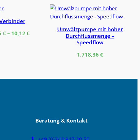
-Verbinder
Umwälzpumpe mit hoher
5
€
–
10,12
€
Durchflussmenge –
Speedflow
1.718,36
€
Beratung & Kontakt
+49 (0)342 947 20 50