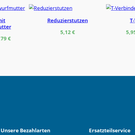
it
Reduzierstutzen
T
tter
5,12
€
5,9
,79
€
Unsere Bezahlarten
Ersatzteilservice