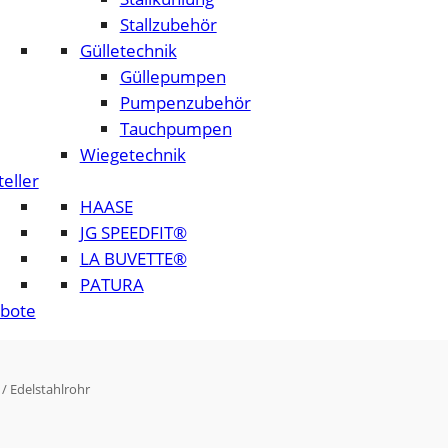
Stallzubehör
Gülletechnik
Güllepumpen
Pumpenzubehör
Tauchpumpen
Wiegetechnik
eller
HAASE
JG SPEEDFIT®
LA BUVETTE®
PATURA
bote
/ Edelstahlrohr