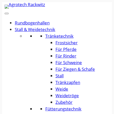
Zum
Inhalt
springen
Rundbogenhallen
Stall & Weidetechnik
Tränketechnik
Frostsicher
Für Pferde
Für Rinder
Für Schweine
Für Ziegen & Schafe
Stall
Tränkzapfen
Weide
Weidetröge
Zubehör
Fütterungstechnik