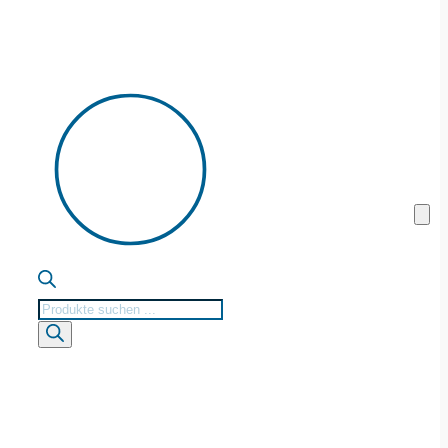
Products
search