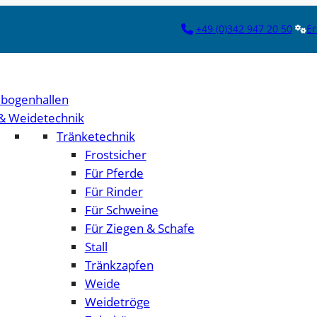
+49 (0)342 947 20 50
Er
bogenhallen
 & Weidetechnik
Tränketechnik
Frostsicher
Für Pferde
Für Rinder
Für Schweine
Für Ziegen & Schafe
Stall
Tränkzapfen
Weide
Weidetröge