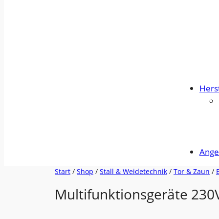
Herst
Ange
Start
/
Shop
/
Stall & Weidetechnik
/
Tor & Zaun
/
Multifunktionsgeräte 230