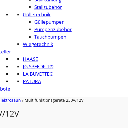
Stallzubehör
Gülletechnik
Güllepumpen
Pumpenzubehör
Tauchpumpen
Wiegetechnik
eller
HAASE
JG SPEEDFIT®
LA BUVETTE®
PATURA
bote
Elektrozaun
/ Multifunktionsgeräte 230V/12V
V/12V