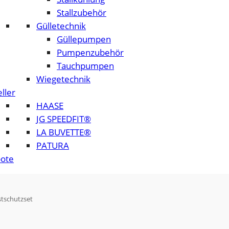
Stallzubehör
Gülletechnik
Güllepumpen
Pumpenzubehör
Tauchpumpen
Wiegetechnik
ller
HAASE
JG SPEEDFIT®
LA BUVETTE®
PATURA
ote
tschutzset