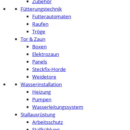
Zubehör
Fütterungstechnik
Futterautomaten
Raufen
Tröge
Tor & Zaun
Boxen
Elektrozaun
Panels
Steckfix-Horde
Weidetore
Wasserinstallation
Heizung
Pumpen
Wasserleitungssystem
Stallausrüstung
Arbeitsschutz
Stallkühlung