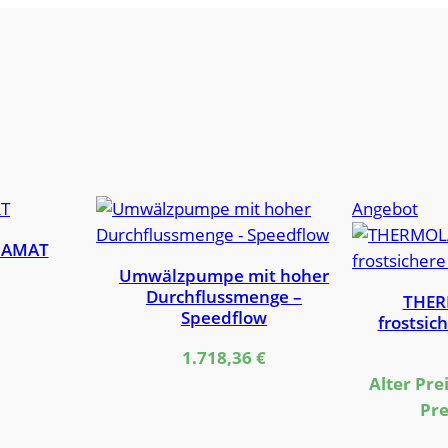
Pro
Angebot
im
UAMAT
Ang
Umwälzpumpe mit hoher
Durchflussmenge –
THER
Speedflow
frostsic
1.718,36
€
Alter Prei
Pre