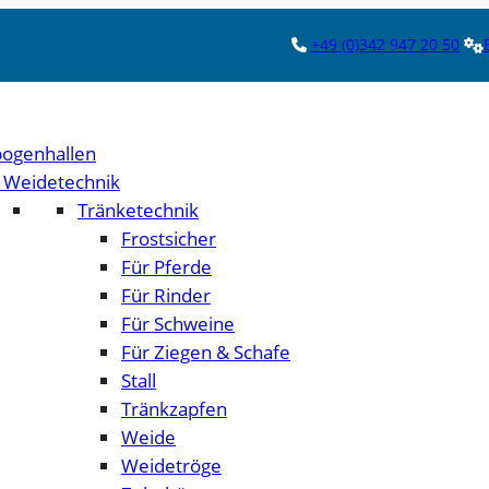
+49 (0)342 947 20 50
ogenhallen
& Weidetechnik
Tränketechnik
Frostsicher
Für Pferde
Für Rinder
Für Schweine
Für Ziegen & Schafe
Stall
Tränkzapfen
Weide
Weidetröge