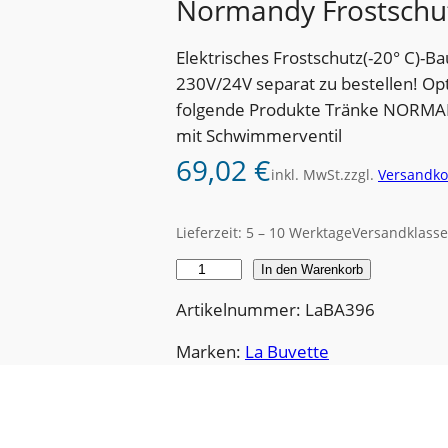
Normandy Frostschu
Elektrisches Frostschutz(-20° C)-B
230V/24V separat zu bestellen! Op
folgende Produkte Tränke NORMA
mit Schwimmerventil
69,02
€
inkl. MwSt.
zzgl.
Versandko
Lieferzeit:
5 – 10 Werktage
Versandklasse
N
In den Warenkorb
o
Artikelnummer: LaBA396
r
m
Marken:
La Buvette
a
n
d