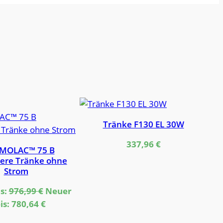
dukt
Tränke F130 EL 30W
ebot
337,96
€
MOLAC™ 75 B
here Tränke ohne
Strom
Ursprünglicher
s:
976,99
€
Neuer
Preis
Aktueller
is:
780,64
€
war:
Preis