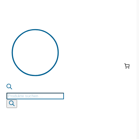
Products
search