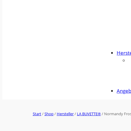
Herste
Angeb
Start
/
Shop
/
Hersteller
/
LA BUVETTE®
/ Normandy Fros