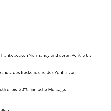
y
F
r
o
s
t
s
c
h
hr Tränkebecken Normandy und deren Ventile bis
u
t
z
 Schutz des Beckens und des Ventils von
s
e
tfrei bis -20°C. Einfache Montage.
t
M
e
ellen.
n