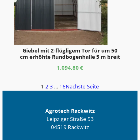
Giebel mit 2-flügligem Tor für um 50
cm erhöhte Rundbogenhalle 5 m breit
1.094,80
€
1
2
3
…
16
Nächste Seite
Agrotech Rackwitz
Leipziger Straße 53
04519 Rackwitz