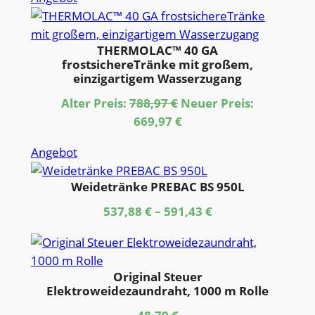
ist:
1.048,39 €
im
910,35 €.
Angebot
THERMOLAC™ 40 GA
frostsichereTränke mit großem,
einzigartigem Wasserzugang
Ursprünglicher
Alter Preis:
788,97
€
Neuer Preis:
Preis
Aktueller
669,97
€
war:
Preis
Produkt
Angebot
788,97 €
ist:
im
669,97 €.
Weidetränke PREBAC BS 950L
Angebot
537,88
€
–
591,43
€
Original Steuer
Elektroweidezaundraht, 1000 m Rolle