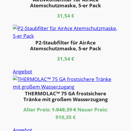
Atemschutzmaske, 5-er Pack
31,54
€
P2-Staubfilter für AirAce
Atemschutzmaske, 5-er Pack
31,54
€
Produkt
Angebot
im
Angebot
THERMOLAC™ 75 GA frostsichere
Tränke mit großem Wasserzugang
Ursprünglicher
Alter Preis:
1.048,39
€
Neuer Preis:
Aktueller
Preis
910,35
€
Preis
war:
Produkt
Angebot