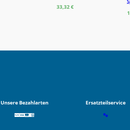
S
33,32
€
1
Unsere Bezahlarten
Ersatzteilservice