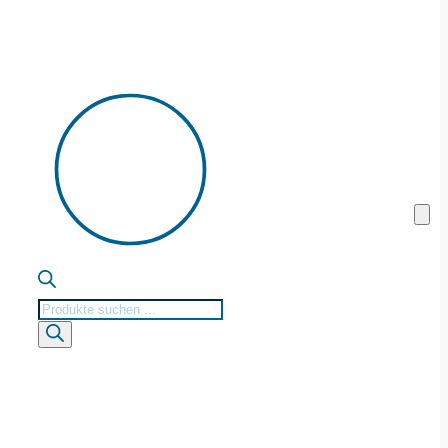
Products
search