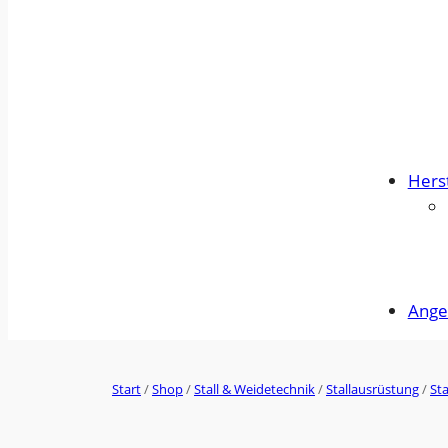
Herst
Ange
Start
/
Shop
/
Stall & Weidetechnik
/
Stallausrüstung
/
St