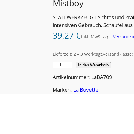
Mistboy
STALLWERKZEUG Leichtes und kräf
intensiven Gebrauch. Schaufel aus
39,27
€
inkl. MwSt.
zzgl.
Versandko
Lieferzeit:
2 – 3 Werktage
Versandklasse:
M
In den Warenkorb
i
Artikelnummer: LaBA709
s
t
Marken:
La Buvette
b
o
y
M
e