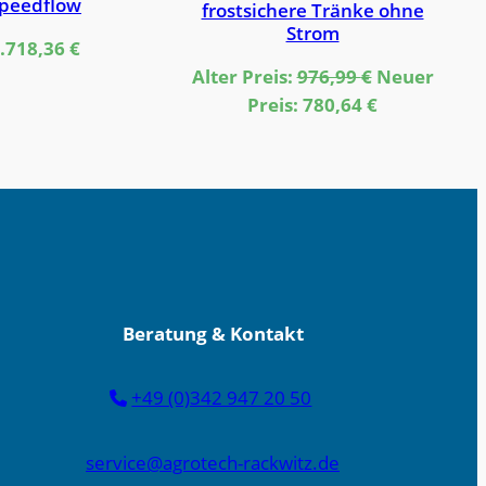
peedflow
frostsichere Tränke ohne
Strom
.718,36
€
Ursprünglic
Alter Preis:
976,99
€
Neuer
Preis
Aktueller
Preis:
780,64
€
war:
Preis
976,99 €
ist:
780,64 €.
Beratung & Kontakt
+49 (0)342 947 20 50
service@agrotech-rackwitz.de