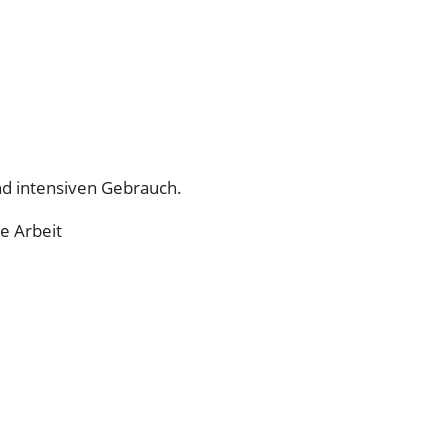
n
g
e
nd intensiven Gebrauch.
e Arbeit