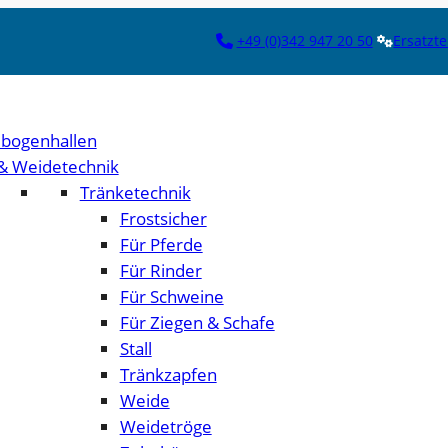
+49 (0)342 947 20 50
Ersatzte
bogenhallen
 & Weidetechnik
Tränketechnik
Frostsicher
Für Pferde
Für Rinder
Für Schweine
Für Ziegen & Schafe
Stall
Tränkzapfen
Weide
Weidetröge