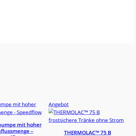
Produkt
Angebot
im
Angebot
umpe mit hoher
flussmenge –
THERMOLAC™ 75 B