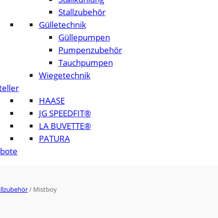
Stallzubehör
Gülletechnik
Güllepumpen
Pumpenzubehör
Tauchpumpen
Wiegetechnik
eller
HAASE
JG SPEEDFIT®
LA BUVETTE®
PATURA
bote
allzubehör
/ Mistboy