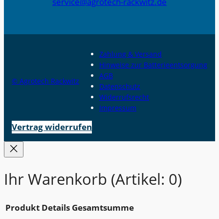
service@agrotech-rackwitz.de
Zahlung & Versand
Hinweise zur Batterieentsorgung
AGB
© Agrotech Rackwitz
Datenschutz
Widerrufsrecht
Impressum
Vertrag widerrufen
Ihr Warenkorb
(Artikel: 0)
Produkt
Details
Gesamtsumme