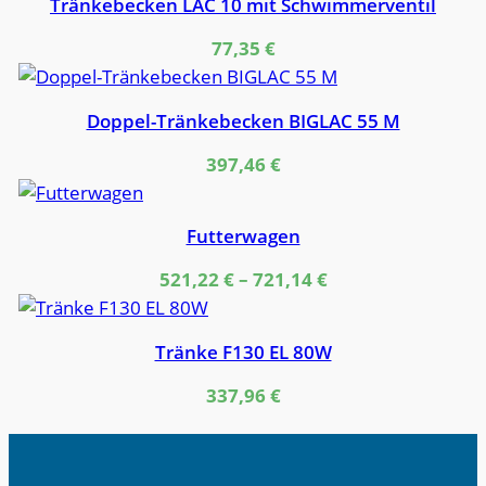
Tränkebecken LAC 10 mit Schwimmerventil
77,35
€
Doppel-Tränkebecken BIGLAC 55 M
397,46
€
Futterwagen
521,22
€
–
721,14
€
Tränke F130 EL 80W
337,96
€