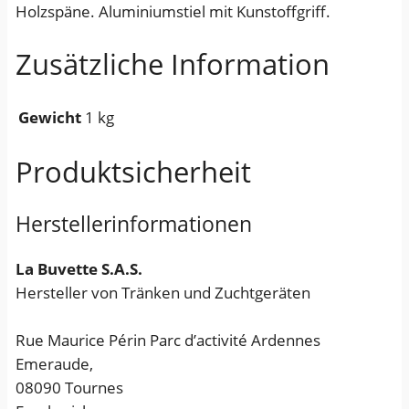
Holzspäne. Aluminiumstiel mit Kunstoffgriff.
n
k
Zusätzliche Information
a
p
u
Gewicht
1 kg
t
t
Produktsicherheit
b
a
Herstellerinformationen
r
“
La Buvette S.A.S.
S
Hersteller von Tränken und Zuchtgeräten
y
n
Rue Maurice Périn Parc d’activité Ardennes
t
Emeraude,
h
08090 Tournes
e