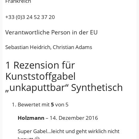
Frankreich
t
i
+33 (0)3 24 52 37 20
s
c
Verantwortliche Person in der EU
h
M
Sebastian Heidrich, Christian Adams
e
n
1 Rezension für
g
Kunststoffgabel
e
„unkaputtbar“ Synthetisch
Bewertet mit
5
von 5
Holzmann
–
14. Dezember 2016
Super Gabel…leicht und geht wirklich nicht