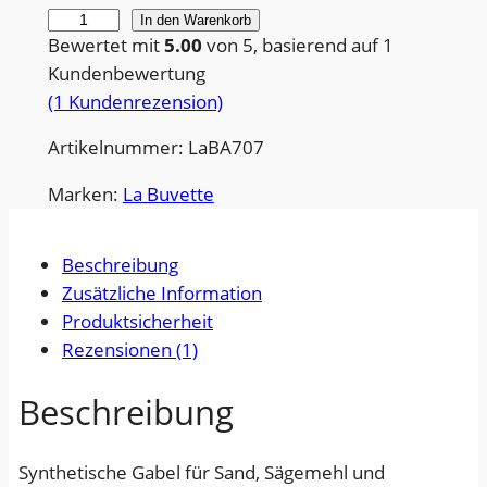
K
In den Warenkorb
Bewertet mit
5.00
von 5, basierend auf
1
u
Kundenbewertung
n
(1 Kundenrezension)
s
t
Artikelnummer: LaBA707
s
t
Marken:
La Buvette
o
f
Beschreibung
f
Zusätzliche Information
g
Produktsicherheit
a
Rezensionen (1)
b
e
Beschreibung
l
„
Synthetische Gabel für Sand, Sägemehl und
u