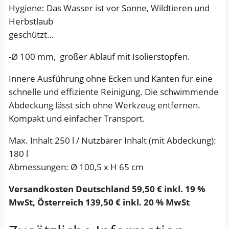
€
n
Hygiene: Das Wasser ist vor Sonne, Wildtieren und
d
Herbstlaub
o
geschützt…
h
-Ø 100 mm, großer Ablauf mit Isolierstopfen.
n
e
Innere Ausführung ohne Ecken und Kanten fur eine
W
schnelle und effiziente Reinigung. Die schwimmende
a
Abdeckung lässt sich ohne Werkzeug entfernen.
s
Kompakt und einfacher Transport.
s
e
Max. Inhalt 250 l / Nutzbarer Inhalt (mit Abdeckung):
r
180 l
l
Abmessungen: Ø 100,5 x H 65 cm
e
Versandkosten Deutschland 59,50 € inkl. 19 %
i
MwSt, Österreich 139,50 € inkl. 20 % MwSt
t
u