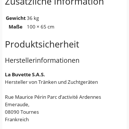
Zusätzliche Information
n
g
s
Gewicht
36 kg
a
Maße
100 × 65 cm
n
s
Produktsicherheit
c
h
Herstellerinformationen
l
u
La Buvette S.A.S.
s
Hersteller von Tränken und Zuchtgeräten
s
M
Rue Maurice Périn Parc d’activité Ardennes
e
Emeraude,
n
08090 Tournes
g
Frankreich
e