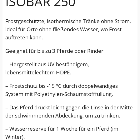
ISOBAR 250
7
w
e
9
a
T
Frostgeschützte, isothermische Tränke ohne Strom,
5
r
r
ideal für Orte ohne fließendes Wasser, wo Frost
ä
,
:
auftreten kann.
n
0
1
k
Geeignet für bis zu 3 Pferde oder Rinder
0
.
e
o
– Hergestellt aus UV-beständigem,
0
h
lebensmittelechtem HDPE.
€
4
n
– Frostschutz bis -15 °C durch doppelwandiges
e
.
1
System mit Polyethylen-Schaumstofffüllung.
S
,
t
– Das Pferd drückt leicht gegen die Linse in der Mitte
2
r
der schwimmenden Abdeckung, um zu trinken.
o
5
m
– Wasserreserve für 1 Woche für ein Pferd (im
u
Winter).