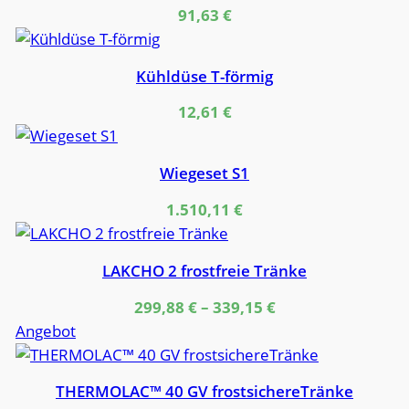
91,63
€
Kühldüse T-förmig
12,61
€
Wiegeset S1
1.510,11
€
LAKCHO 2 frostfreie Tränke
299,88
€
–
339,15
€
Produkt
Angebot
im
Angebot
THERMOLAC™ 40 GV frostsichereTränke