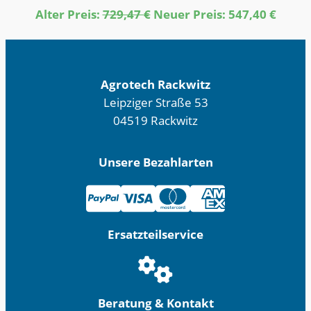
Ursprünglicher
Aktue
Alter Preis:
729,47
€
Neuer Preis:
547,40
€
Preis
Preis
war:
ist:
729,47 €
547,40
Agrotech Rackwitz
Leipziger Straße 53
04519 Rackwitz
Unsere Bezahlarten
Ersatzteilservice
Beratung & Kontakt