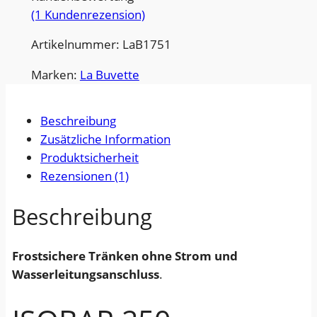
(1 Kundenrezension)
B
l
g
A
e
l
Artikelnummer: LaB1751
R
r
i
2
Marken:
La Buvette
5
P
c
0
r
h
Beschreibung
f
Zusätzliche Information
e
e
r
Produktsicherheit
o
i
r
Rezensionen (1)
s
s
P
t
Beschreibung
i
r
s
i
s
e
Frostsichere Tränken ohne Strom und
c
t
i
Wasserleitungsanschluss
.
h
:
s
e
r