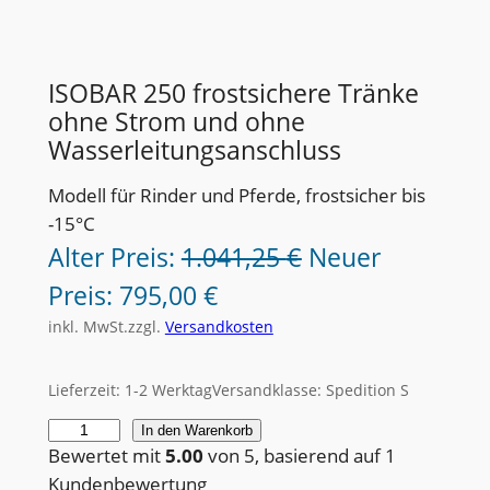
ISOBAR 250 frostsichere Tränke
ohne Strom und ohne
Wasserleitungsanschluss
Modell für Rinder und Pferde, frostsicher bis
-15°C
U
Alter Preis:
1.041,25
€
Neuer
A
r
Preis:
795,00
€
k
s
inkl. MwSt.
zzgl.
Versandkosten
t
p
Lieferzeit:
1-2 Werktag
Versandklasse: Spedition S
u
r
I
In den Warenkorb
e
ü
Bewertet mit
5.00
von 5, basierend auf
1
S
l
n
Kundenbewertung
O