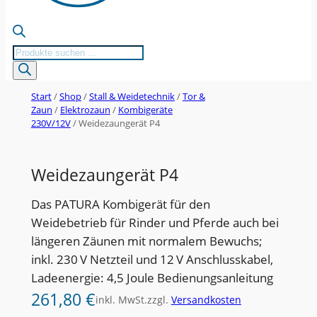
Products
search
Start
/
Shop
/
Stall & Weidetechnik
/
Tor &
Zaun
/
Elektrozaun
/
Kombigeräte
230V/12V
/ Weidezaungerät P4
Weidezaungerät P4
Das PATURA Kombigerät für den
Weidebetrieb für Rinder und Pferde auch bei
längeren Zäunen mit normalem Bewuchs;
inkl. 230 V Netzteil und 12 V Anschlusskabel,
Ladeenergie: 4,5 Joule Bedienungsanleitung
261,80
€
inkl. MwSt.
zzgl.
Versandkosten