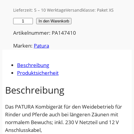
Lieferzeit:
5 – 10 Werktage
Versandklasse: Paket XS
W
In den Warenkorb
e
Artikelnummer: PA147410
i
d
Marken:
Patura
e
z
Beschreibung
a
Produktsicherheit
u
n
Beschreibung
g
e
Das PATURA Kombigerät für den Weidebetrieb für
r
Rinder und Pferde auch bei längeren Zäunen mit
ä
normalem Bewuchs; inkl. 230 V Netzteil und 12 V
t
Anschlusskabel,
P