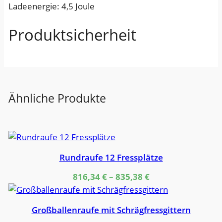
Ladeenergie: 4,5 Joule
4
M
Produktsicherheit
e
n
g
e
Ähnliche Produkte
Rundraufe 12 Fressplätze
816,34
€
–
835,38
€
Großballenraufe mit Schrägfressgittern