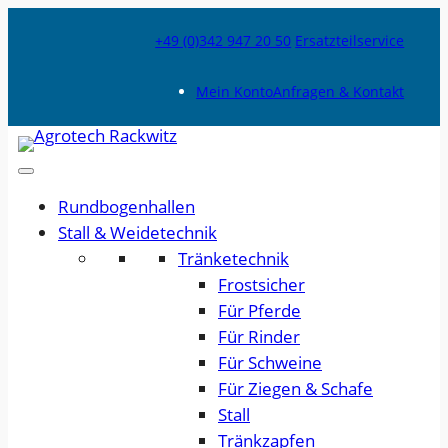
+49 (0)342 947 20 50
Ersatzteilservice
Mein Konto
Anfragen & Kontakt
Rundbogenhallen
Stall & Weidetechnik
Tränketechnik
Frostsicher
Für Pferde
Für Rinder
Für Schweine
Für Ziegen & Schafe
Stall
Tränkzapfen