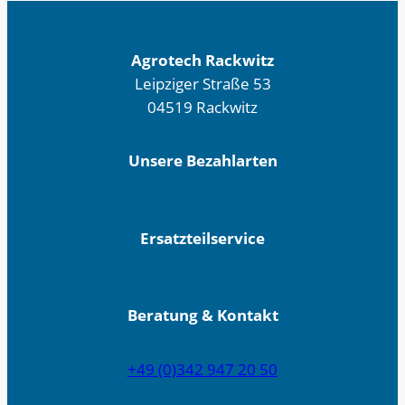
war:
ist:
729,47 €
547,40
Agrotech Rackwitz
Leipziger Straße 53
04519 Rackwitz
Unsere Bezahlarten
Ersatzteilservice
Beratung & Kontakt
+49 (0)342 947 20 50