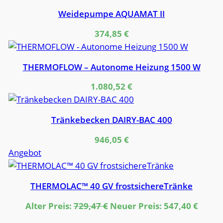
Weidepumpe AQUAMAT II
374,85
€
THERMOFLOW – Autonome Heizung 1500 W
1.080,52
€
Tränkebecken DAIRY-BAC 400
946,05
€
Produkt
Angebot
im
Angebot
THERMOLAC™ 40 GV frostsichereTränke
Ursprünglicher
Aktue
Alter Preis:
729,47
€
Neuer Preis:
547,40
€
Preis
Preis