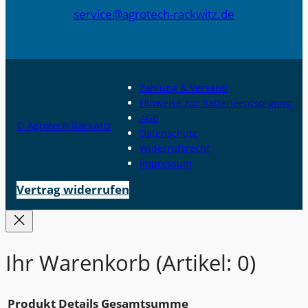
service@agrotech-rackwitz.de
Zahlung & Versand
Hinweise zur Batterieentsorgung
AGB
© Agrotech Rackwitz
Datenschutz
Widerrufsrecht
Impressum
Vertrag widerrufen
Ihr Warenkorb
(Artikel: 0)
Produkt
Details
Gesamtsumme