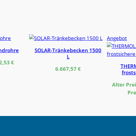
Pro
Angebot
im
androhre
SOLAR-Tränkebecken 1500
Ang
L
2,53
€
THER
6.667,57
€
frost
Alter Prei
Pre