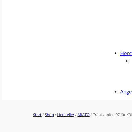
Herst
Ange
Start
/
Shop
/
Hersteller
/
ARATO
/ Tränkzapfen 97 für K