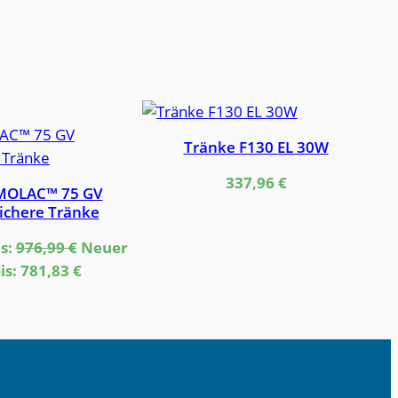
dukt
Tränke F130 EL 30W
ebot
337,96
€
MOLAC™ 75 GV
sichere Tränke
Ursprünglicher
s:
976,99
€
Neuer
Preis
Aktueller
is:
781,83
€
war:
Preis
976,99 €
ist:
781,83 €.