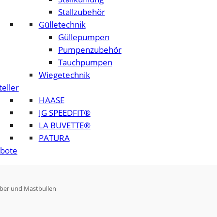
Stallzubehör
Gülletechnik
Güllepumpen
Pumpenzubehör
Tauchpumpen
Wiegetechnik
eller
HAASE
JG SPEEDFIT®
LA BUVETTE®
PATURA
bote
älber und Mastbullen