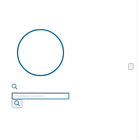
Products
search