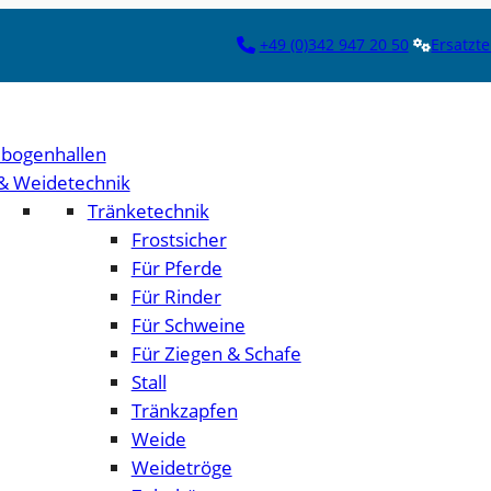
+49 (0)342 947 20 50
Ersatzte
bogenhallen
 & Weidetechnik
Tränketechnik
Frostsicher
Für Pferde
Für Rinder
Für Schweine
Für Ziegen & Schafe
Stall
Tränkzapfen
Weide
Weidetröge