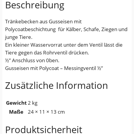
Beschreibung
n
B
Tränkebecken aus Gusseisen mit
A
Polycoatbeschichtung für Kälber, Schafe, Ziegen und
B
junge Tiere.
Y
Ein kleiner Wasservorrat unter dem Ventil lässt die
L
Tiere gegen das Rohrventil drücken.
A
½” Anschluss von 0ben.
B
Gusseisen mit Polycoat – Messingventil ½”
½
”
Zusätzliche Information
A
n
s
Gewicht
2 kg
c
Maße
24 × 11 × 13 cm
h
l
Produktsicherheit
u