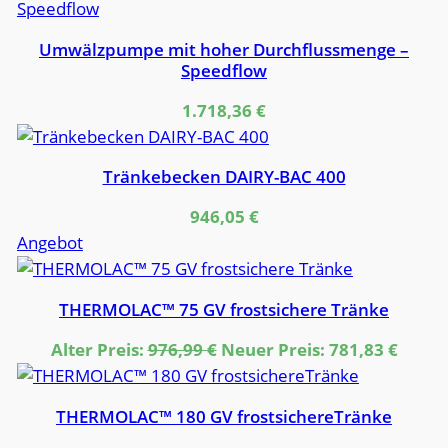
Umwälzpumpe mit hoher Durchflussmenge –
Speedflow
1.718,36
€
Tränkebecken DAIRY-BAC 400
946,05
€
Produkt
Angebot
im
Angebot
THERMOLAC™ 75 GV frostsichere Tränke
Ursprünglicher
Aktue
Alter Preis:
976,99
€
Neuer Preis:
781,83
€
Preis
Preis
war:
ist:
THERMOLAC™ 180 GV frostsichereTränke
976,99 €
781,83