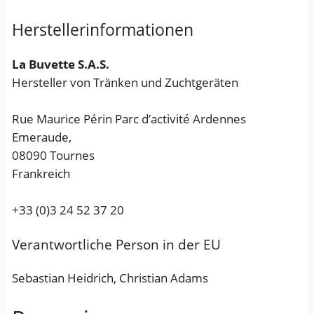
s
Herstellerinformationen
s
M
La Buvette S.A.S.
e
Hersteller von Tränken und Zuchtgeräten
n
g
Rue Maurice Périn Parc d’activité Ardennes
e
Emeraude,
08090 Tournes
Frankreich
+33 (0)3 24 52 37 20
Verantwortliche Person in der EU
Sebastian Heidrich, Christian Adams