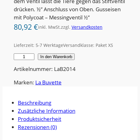
dem Ventil lässt die Tiere gegen das Stiftventil
drücken. ½” Anschluss von Oben. Gusseisen
mit Polycoat – Messingventil ½”
80,92
€
inkl. MwSt.
zzgl.
Versandkosten
Lieferzeit:
5-7 Werktage
Versandklasse: Paket XS
T
In den Warenkorb
r
Artikelnummer: LaB2014
ä
n
Marken:
La Buvette
k
e
Beschreibung
b
Zusätzliche Information
e
Produktsicherheit
c
Rezensionen (0)
k
e