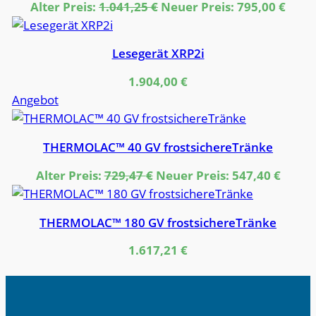
Ursprünglicher
Aktue
Alter Preis:
1.041,25
€
Neuer Preis:
795,00
€
Preis
Preis
war:
ist:
Lesegerät XRP2i
1.041,25 €
795,0
1.904,00
€
Produkt
Angebot
im
Angebot
THERMOLAC™ 40 GV frostsichereTränke
Ursprünglicher
Aktue
Alter Preis:
729,47
€
Neuer Preis:
547,40
€
Preis
Preis
war:
ist:
THERMOLAC™ 180 GV frostsichereTränke
729,47 €
547,40
1.617,21
€