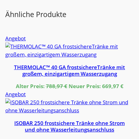
Ähnliche Produkte
Produkt
Angebot
im
Angebot
THERMOLAC™ 40 GA frostsichereTränke mit
großem, einzigartigem Wasserzugang
Ursprünglicher
Aktue
Alter Preis:
788,97
€
Neuer Preis:
669,97
€
Produkt
Preis
Preis
Angebot
im
war:
ist:
Angebot
788,97 €
669,97
ISOBAR 250 frostsichere Tränke ohne Strom
und ohne Wasserleitungsanschluss