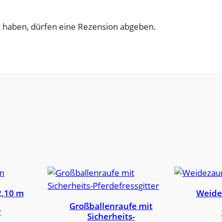
g
e
 haben, dürfen eine Rezension abgeben.
2,10 m
Weide
Großballenraufe mit
€
Sicherheits-