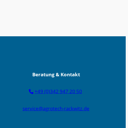
Beratung & Kontakt
+49 (0)342 947 20 50
service@agrotech-rackwitz.de