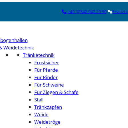
+49 (0)342 947 20 50
Ersatzte
bogenhallen
 & Weidetechnik
Tränketechnik
Frostsicher
Für Pferde
Für Rinder
Für Schweine
Für Ziegen & Schafe
Stall
Tränkzapfen
Weide
Weidetröge