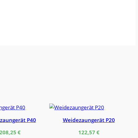
zaungerät P40
Weidezaungerät P20
208,25
€
122,57
€