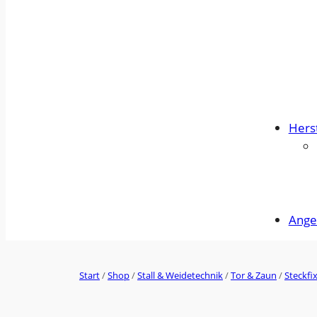
Herst
Ange
Start
/
Shop
/
Stall & Weidetechnik
/
Tor & Zaun
/
Steckfi