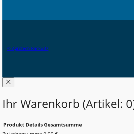
© Agrotech Rackwitz
Ihr Warenkorb
(Artikel: 0
Produkt
Details
Gesamtsumme
Zwischensumme
0,00 €