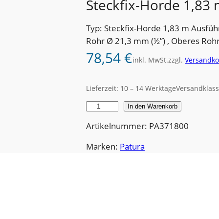
Steckfix-Horde 1,83 
Typ: Steckfix-Horde 1,83 m Ausfüh
Rohr Ø 21,3 mm (½”) , Oberes Roh
78,54
€
inkl. MwSt.
zzgl.
Versandko
Lieferzeit:
10 – 14 Werktage
Versandklass
S
In den Warenkorb
t
Artikelnummer: PA371800
e
c
Marken:
Patura
k
f
i
x
-