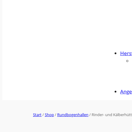
Herst
Ange
Start
/
Shop
/
Rundbogenhallen
/ Rinder- und Kälberhütte