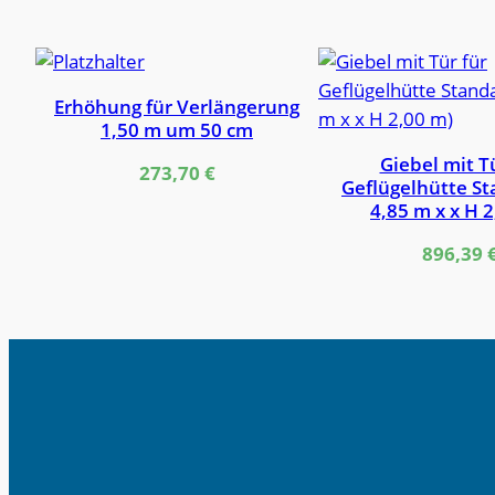
Erhöhung für Verlängerung
1,50 m um 50 cm
Giebel mit T
273,70
€
Geflügelhütte St
4,85 m x x H 
896,39