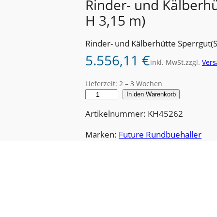
Rinder- und Kälberhü
H 3,15 m)
Rinder- und Kälberhütte Sperrgut(
5.556,11
€
inkl. MwSt.
zzgl.
Vers
Lieferzeit:
2 – 3 Wochen
R
In den Warenkorb
i
Artikelnummer: KH45262
n
d
Marken:
Future Rundbuehaller
e
r
-
u
n
d