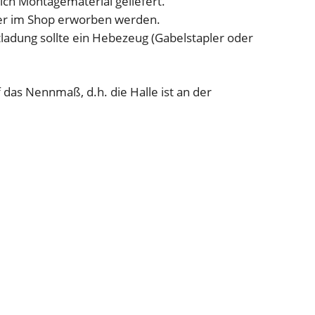
ich Montagematerial geliefert.
m
ber im Shop erworben werden.
x
tladung sollte ein Hebezeug (Gabelstapler oder
L
6
,
das Nennmaß, d.h. die Halle ist an der
7
5
m
x
H
3
,
1
5
m
)
M
e