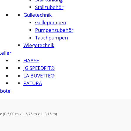
Stallzubehör
Gülletechnik
Güllepumpen
Pumpenzubehör
Tauchpumpen
Wiegetechnik
eller
HAASE
JG SPEEDFIT®
LA BUVETTE®
PATURA
bote
 (B 5,00 m x L 6,75 m x H 3,15 m)