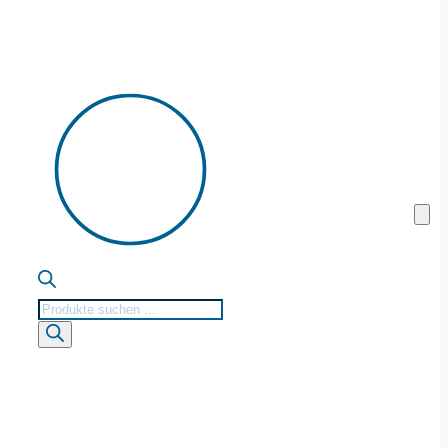
Products
search