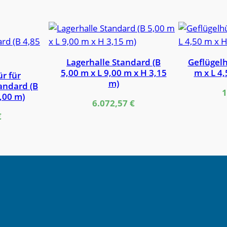
Lagerhalle Standard (B
Geflügelh
5,00 m x L 9,00 m x H 3,15
m x L 4,
ür für
m)
andard (B
1
2,00 m)
6.072,57
€
€