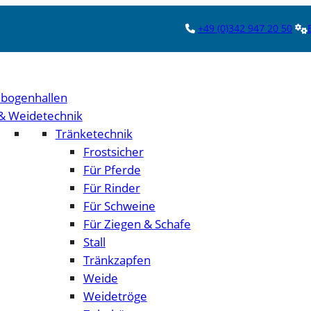
+49 (0)342 947 20 50
bogenhallen
 & Weidetechnik
Tränketechnik
Frostsicher
Für Pferde
Für Rinder
Für Schweine
Für Ziegen & Schafe
Stall
Tränkzapfen
Weide
Weidetröge