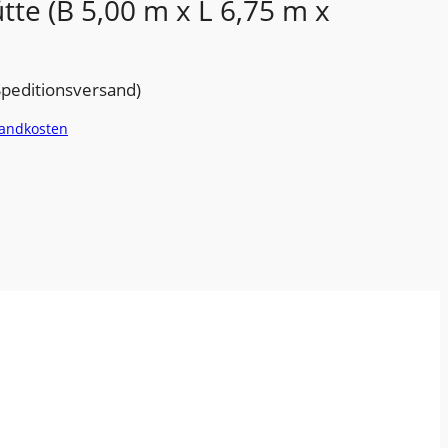
tte (B 5,00 m x L 6,75 m x
Speditionsversand)
andkosten