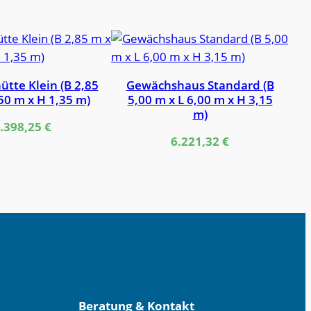
ütte Klein (B 2,85
Gewächshaus Standard (B
50 m x H 1,35 m)
5,00 m x L 6,00 m x H 3,15
m)
.398,25
€
6.221,32
€
Beratung & Kontakt