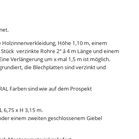
K
ä
l
b
net.
e
r
ste Holzinnenverkleidung, Höhe 1,10 m, einem
h
4 Stück verzinkte Rohre 2“ á 4 m Länge und einem
ü
ine Verlängerung um x-mal 1,5 m ist möglich.
t
rundiert, die Blechplatten sind verzinkt und
t
e
 RAL Farben sind wie auf dem Prospekt
(
B
5
L 6,75 x H 3,15 m.
,
g oder einem zweiten geschlossenem Giebel
0
0