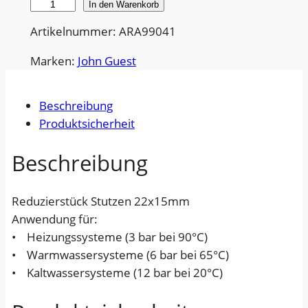
R
In den Warenkorb
e
Artikelnummer: ARA99041
d
u
Marken:
John Guest
z
i
Beschreibung
e
Produktsicherheit
r
s
Beschreibung
t
u
Reduzierstück Stutzen 22x15mm
t
Anwendung für:
z
• Heizungssysteme (3 bar bei 90°C)
e
• Warmwassersysteme (6 bar bei 65°C)
n
• Kaltwassersysteme (12 bar bei 20°C)
M
e