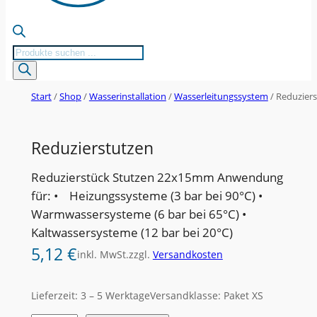
Products
search
Start
/
Shop
/
Wasserinstallation
/
Wasserleitungssystem
/ Reduzier
Reduzierstutzen
Reduzierstück Stutzen 22x15mm Anwendung
für: • Heizungssysteme (3 bar bei 90°C) •
Warmwassersysteme (6 bar bei 65°C) •
Kaltwassersysteme (12 bar bei 20°C)
5,12
€
inkl. MwSt.
zzgl.
Versandkosten
Lieferzeit:
3 – 5 Werktage
Versandklasse: Paket XS