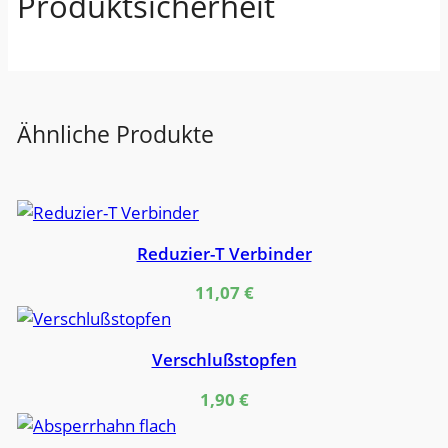
Produktsicherheit
n
g
e
Ähnliche Produkte
Reduzier-T Verbinder
11,07
€
Verschlußstopfen
1,90
€