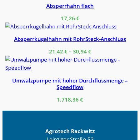
Absperrhahn flach
17,26
€
Absperrkugelhahn mit RohrSteck-Anschluss
21,42
€
–
30,94
€
Umwälzpumpe mit hoher Durchflussmenge –
Speedflow
1.718,36
€
Agrotech Rackwitz
Leipziger Straße 53