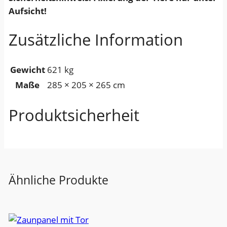
r
Aufsicht!
e
s
Zusätzliche Information
s
g
Gewicht
621 kg
i
Maße
285 × 205 × 265 cm
t
t
Produktsicherheit
e
r
n
M
e
Ähnliche Produkte
n
g
e