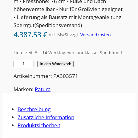
m • Fresshöhe: 76 cm • Füße und Dach
höhenverstellbar • Nur für Großvieh geeignet
• Lieferung als Bausatz mit Montageanleitung
Sperrgut(Speditionsversand)
4.387,53
€
inkl. MwSt.
zzgl.
Versandkosten
Lieferzeit:
5 – 14 Werktage
Versandklasse: Spedition L
G
In den Warenkorb
r
Artikelnummer: PA303571
o
ß
Marken:
Patura
b
a
Beschreibung
l
Zusätzliche Information
l
Produktsicherheit
e
n