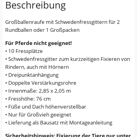
Beschreibung
r
a
Großballenraufe mit Schwedenfressgittern für 2
u
Rundballen oder 1 Großpacken
f
e
Für Pferde nicht geeignet!
m
• 10 Fressplätze
i
• Schwedenfressgitter zum kurzzeitigen Fixieren von
t
Rindern, auch mit Hörnern
S
• Dreipunktanhängung
c
• Doppelte Verstärkungsrohre
h
• Innenmaße: 2,85 x 2,05 m
w
• Fresshöhe: 76 cm
e
• Füße und Dach höhenverstellbar
d
• Nur für Großvieh geeignet
e
• Lieferung als Bausatz mit Montageanleitung
n
f
Sicherheitshinweis: Fixierung der Tiere nur unter