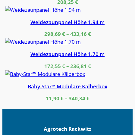
208,25
€
Weidezaunpanel Höhe 1,94 m
298,69
€
–
433,16
€
Weidezaunpanel Höhe 1,70 m
172,55
€
–
236,81
€
Baby-Star™ Modulare Kälberbox
11,90
€
–
340,34
€
Agrotech Rackwitz