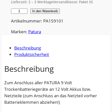
Lieferzeit:
2 – 3 Werktage
Versandklasse: Paket XS
G
In den Warenkorb
e
Artikelnummer: PA159101
r
ä
Marken:
Patura
t
e
Beschreibung
a
Produktsicherheit
n
s
Beschreibung
c
h
Zum Anschluss aller PATURA 9 Volt
l
Trockenbatteriegeräte an 12 Volt Akkus bzw.
u
Netzteile (zum Anschluss an das Netzteil vorher
s
Batterieklemmen abziehen!)
s
k