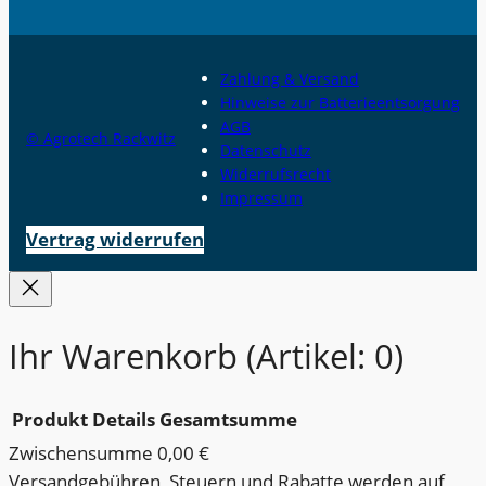
Zahlung & Versand
Hinweise zur Batterieentsorgung
AGB
© Agrotech Rackwitz
Datenschutz
Widerrufsrecht
Impressum
Vertrag widerrufen
Ihr Warenkorb
(Artikel: 0)
Produkt
Details
Gesamtsumme
Zwischensumme
0,00 €
Produkte
Versandgebühren, Steuern und Rabatte werden auf