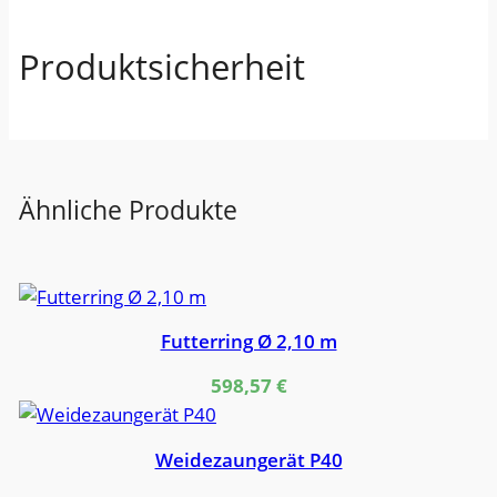
a
b
Produktsicherheit
e
l
1
2
V
Ähnliche Produkte
M
e
n
g
e
Futterring Ø 2,10 m
598,57
€
Weidezaungerät P40